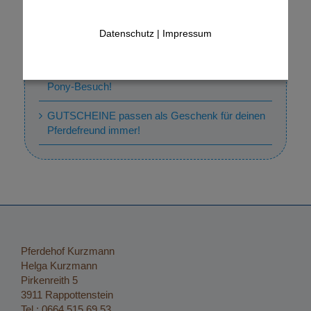
10. April 2022: Kurs ERSTE HILFE für Pferde,
Datenschutz
|
Impressum
mit Dipl. Tzt. Mag. Elisabeth Heymann
KINDER aufgepasst: Dein Geburtstag mit
Pony-Besuch!
GUTSCHEINE passen als Geschenk für deinen
Pferdefreund immer!
Pferdehof Kurzmann
Helga Kurzmann
Pirkenreith 5
3911 Rappottenstein
Tel.: 0664 515 69 53