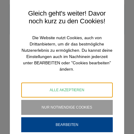
Gleich geht's weiter! Davor
Teile diesen Artikel!
noch kurz zu den Cookies!
Facebook
WhatsApp
E-
Mail
Die Website nutzt Cookies, auch von
Drittanbietern, um dir das bestmögliche
Nutzererlebnis zu ermöglichen. Du kannst deine
Einstellungen auch im Nachhinein jederzeit
unter BEARBEITEN oder "Cookies bearbeiten"
ändern.
Aktuelle Beiträge
ALLE AKZEPTIEREN
Equitraining mit Tanja Schöfbeck 30.Mai 2026
NUR NOTWENDIGE COOKIES
Unser Shetlandpony FILOU macht auch
Hausbesuche
BEARBEITEN
30. April 2022 HORSEMANSHIP-TRAIL-TAG
mit Helga und Isabella Kurzmann